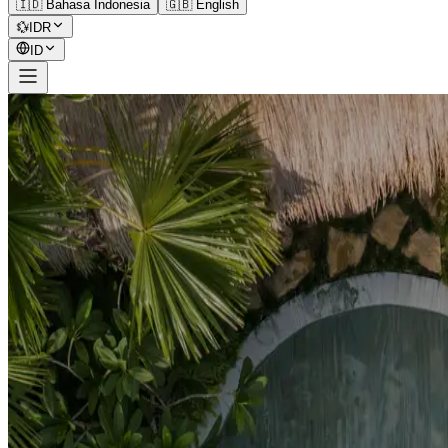
🇮🇩 Bahasa Indonesia
🇬🇧 English
💱
IDR
ID