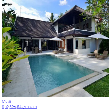
Mulai
Rp
9,596,544
/
malam