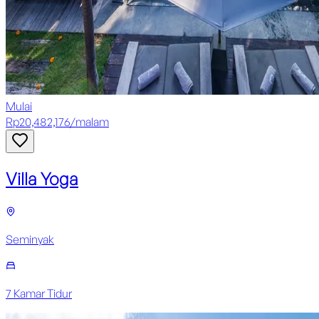
Mulai
Rp
20,482,176
/
malam
Villa Yoga
Seminyak
7
Kamar Tidur