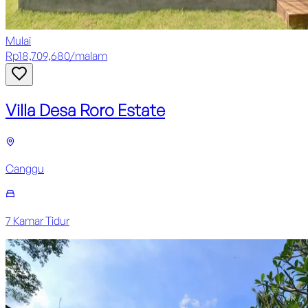
Mulai
Rp
18,709,680
/
malam
Villa Desa Roro Estate
Canggu
7
Kamar Tidur