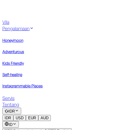
Vila
Pengalamaan
Honeymoon
Adventurous
Kids Friendly
Self-healing
Instagrammable Places
Servis
Tentang
💱
IDR
IDR
USD
EUR
AUD
ID