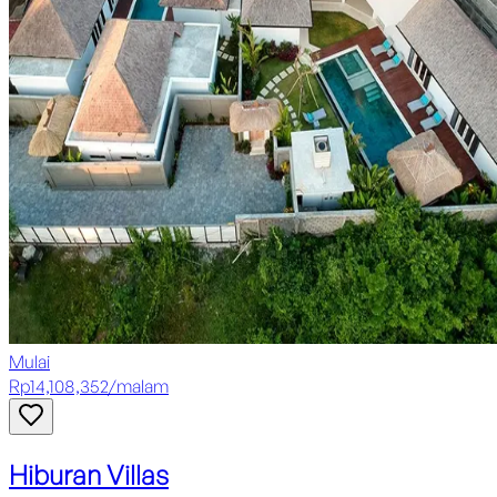
Mulai
Rp
14,108,352
/
malam
Hiburan Villas