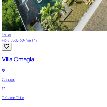
Mulai
Rp
12,353,760
/
malam
Villa Omegia
Canggu
7
Kamar Tidur