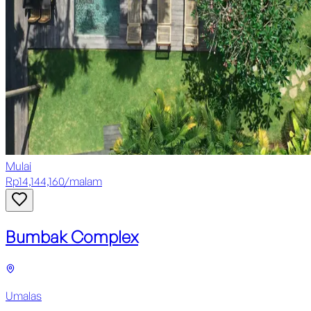
Mulai
Rp
14,144,160
/
malam
Bumbak Complex
Umalas