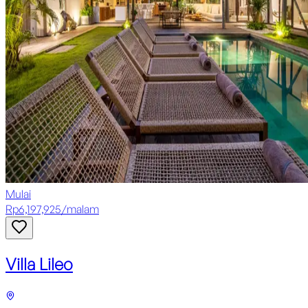
Mulai
Rp
6,197,925
/
malam
Villa Lileo