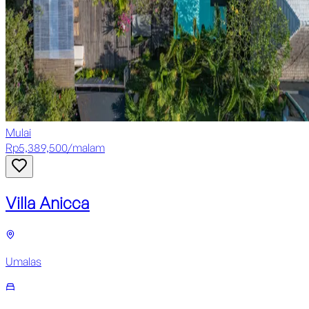
Mulai
Rp
5,389,500
/
malam
Villa Anicca
Umalas