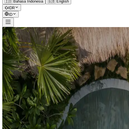
🇮🇩 Bahasa Indonesia
🇬🇧 English
💱
IDR
ID