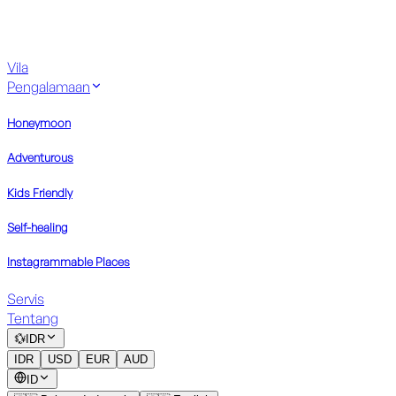
Vila
Pengalamaan
Honeymoon
Adventurous
Kids Friendly
Self-healing
Instagrammable Places
Servis
Tentang
💱
IDR
IDR
USD
EUR
AUD
ID