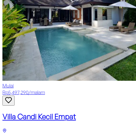
Mulai
Rp
5,497,290
/
malam
Villa Candi Kecil Empat