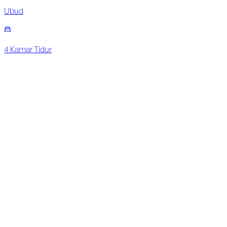
Ubud
4
Kamar Tidur