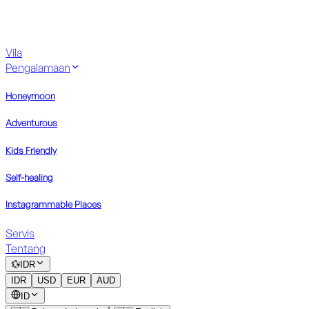
Vila
Pengalamaan
Honeymoon
Adventurous
Kids Friendly
Self-healing
Instagrammable Places
Servis
Tentang
💱
IDR
IDR
USD
EUR
AUD
ID