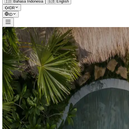
🇮🇩 Bahasa Indonesia
🇬🇧 English
💱
IDR
ID